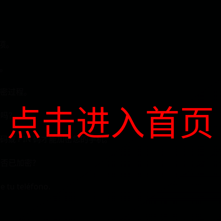
项⁢。
N。
密过程。
点击进入首页
密吗？
或 PIN 码才能加密您的手机。
是否已加密？
e tu teléfono.