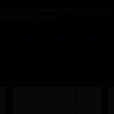
astián Vidal，一位热衷于技术和 DIY 的计算机工程师。此外，我是
每个人都更容易访问和理解技术。
← 探索星际2散枪兵的战术与技巧
帮助中心 →