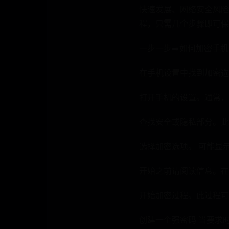
快速发展、网络安全风险
程，只需几个步骤即可保
一步一步⁣➡️如何加密手机
在手机设置中找到加密选
打开手机的设置。通常，
查找安全或隐私部分。此
选择⁢加密选项。 ⁢可能显示
开始之前请阅读信息‌。
开始加密过程。此过程可
创建一个强密码 当要求