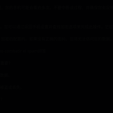
期间⁢，您的手机可能会重启多次。不要中断该过程，并确保您有足
。您可以通过返回手机设置并查找加密选项来完成此操作。​它
手机⁣ 加密后配置的。如果没有正确的密码，您将无法访问您的数据
combatir el spam问答
很重要？
数据。
被盗或丢失。
么？