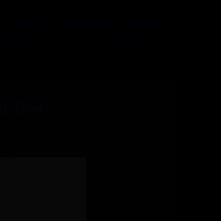
365bet官
mobilegame365
365bet最稳
方投注
定网址
ar ▷➡️