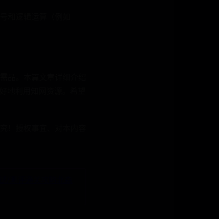
号和逻辑运算（例如
需品。本篇文章详细介绍
更好地利用知网资源。希望
必究！授权事宜、对本内容
笔试/测评通关攻略北森