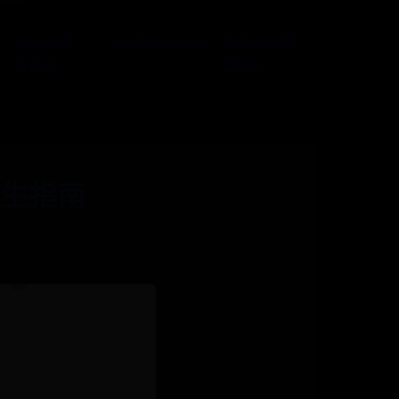
365bet官
mobilegame365
365bet最稳
方投注
定网址
生指南