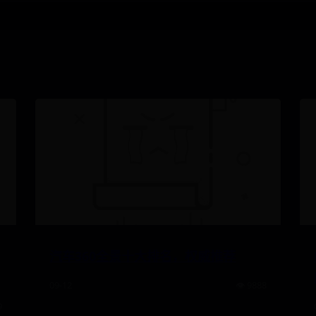
汽车360全景十大排名，权威推荐
09-12
👁️ 9888
9