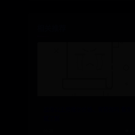
相关推荐
战场公主希维尔价格、有特效吗 看完
就了解
09-29
👁️ 89