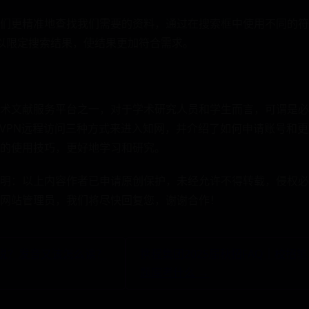
们更精准地查找我们需要的资料，通过在搜索框中使用不同的符
），可以限定搜索结果，使结果更加符合需求。
术文献服务平台之一，对于学术研究人员和学生而言，可谓是必
和VPN远程访问三种方式来进入知网，并介绍了如何申请账号和
的使用技巧，更好地学习和研究。
网版权声明：以上内容作者已申请原创保护，未经允许不得转载，侵权
网站管理员，我们将尽快回复您，谢谢合作！
么说？发音又该怎么读？
携程集团2025届秋招FAQ｜校招
题库考什么 →