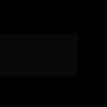
PPT中怎么制作蒙版呢？3个做ppt必备
的使用技巧推荐！
09-30
👁️ 266