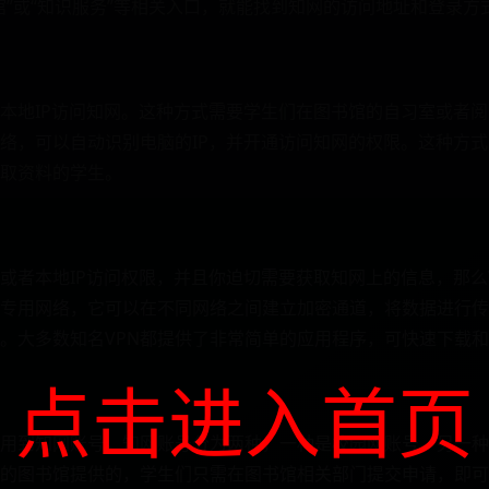
馆”或“知识服务”等相关入口，就能找到知网的访问地址和登录方
本地IP访问知网。这种方式需要学生们在图书馆的自习室或者
络，可以自动识别电脑的IP，并开通访问知网的权限。这种方
取资料的学生。
或者本地IP访问权限，并且你迫切需要获取知网上的信息，那么
拟专用网络，它可以在不同网络之间建立加密通道，将数据进行传
。大多数知名VPN都提供了非常简单的应用程序，可快速下载
点击进入首页
用到知网账号。知网账号分为两种，一种是校园网账号，另一种
的图书馆提供的，学生们只需在图书馆相关部门提交申请，即可