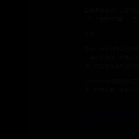
检索词表达式可以帮助我
“+”、“-”和“OR”等
总结
知网已经是国内最大的学
了通过校园网、本地IP
同学们能够熟练掌握知网
paperpass问答
有异议或投诉，敬请联系
← 38用英语到底怎
快来学习！