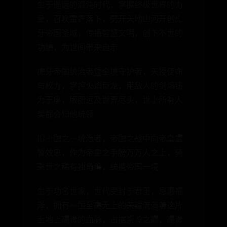
生于遥远的混沌时代，掌握终极世界的力
量，召唤雷霆落下，劈开天地山河开创虎
牙帝国圣域，传播智慧文明，创下不世的
功绩，为世间带来启示
虎牙帝国统治者暨全境守护者，天授使命
与权力，掌控火焰巨龙，用敌人的剑熔铸
为王座，版图远及世界尽头，世上所有人
类都会归他统领
旧十国之一统治者，帝国之战中向帝皇宣
誓效忠，作为帝皇之手膀万万人之上，骑
乘世之稀有独角兽，统携帝国一境
生于功名世家，世代受封于君王，恩惠福
泽，拥有一国至高无上的荣耀流淌着这片
土地上高贵的血脉，占据崇岭之巅，高贵