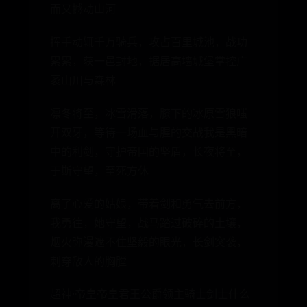
而又撼动山河
挥手动辄千万骑兵，攻占百里城池，战功
累累，获一邑封地，据居高墙城堡掌控广
袤山川与森林
凛冬将至，冰雪滑落，膝下的冰原雪狼嗤
开双牙，等待一场血与腥的交战我是黑暗
中的利剑，守护帝国的坚盾，长夜将至，
于斯守望，至死方休
离了心爱的姑娘，带着剑和勇气去前方，
我勇往，她守望，战马踏过破碎的土壤，
烟火弥漫遮不住坚毅的眼光，长剑突袭，
刺穿敌人的胸膛
超神·帝皇帝皇君王公爵领主骑士剑士什么