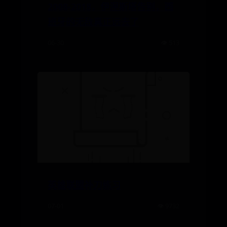
2008-2018，伊涅斯塔告别，西
班牙的无敌真正远去了
06-30
👁️ 513
英雄联盟补刀练习
07-01
👁️ 9732