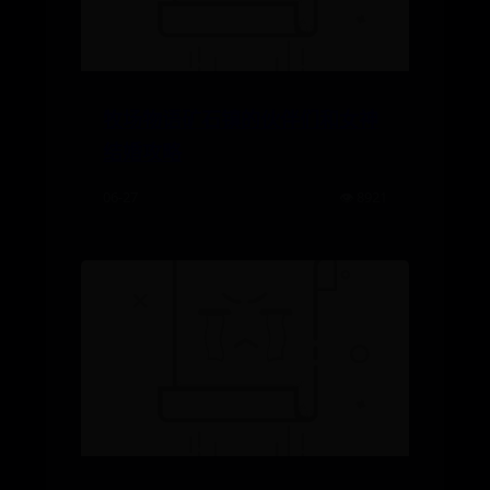
牧场物语矿石镇的伙伴们和女神
结婚攻略
06-27
👁️ 8921