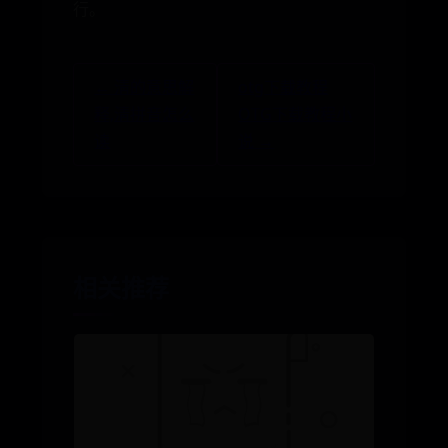
行。
← 淸的意思解
otg下载教程
释,淸拼音怎么
OTG下载教程小
读
说 →
相关推荐