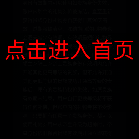
身份有效期内可以使用如贵族身份失效，
账户内剩余的礼物券将被冻结，直至重新
获得贵族身份礼物券自获得日其90天有
效，过期将被清空，冻结期间的礼物券也
会逐天减少有效期，有效期最短的礼物券
点击进入首页
将被优先使用，查看我的礼物券>更换我的
贵族贵族等级：超神>帝皇＞君王＞公爵＞
领主＞骑士＞剑士贵族身份有效期内允许
开通其他更高等级的贵族，但不允许开通
其他更低等级的贵族成功开通高等级的贵
族后，原有的贵族特权将失效，如原贵族
有效期未结束，用户自行更换等级将不获
得任何补偿，但账户内的礼物券将不受影
响，只要拥有任意一个贵族身份，都可以
使用礼物券用户从帝皇升级为超神时，帝
皇身份依旧保留贵族有效期开通立即获得