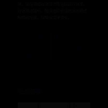
件、云存储或社交媒体等途径进行分享。
在分享过程中，确保选择合适的文件格式
和传输方式，以保证文件安全。
← 牧场物语
你的PSV还在吃
矿石镇的伙伴
灰吗？手把手带
们和女神结婚
你了解破解那些
攻略
事儿 →
相关推荐